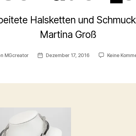
eitete Halsketten und Schmuck
Martina Groß
on
MGcreator
Dezember 17, 2016
Keine Komme
ragsautor
Beitragsdatum