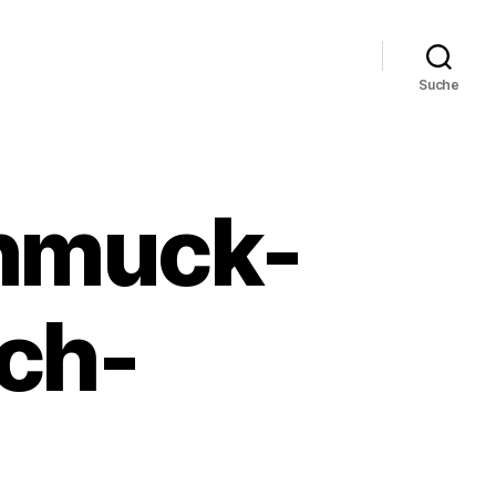
Suche
chmuck-
ach-
5