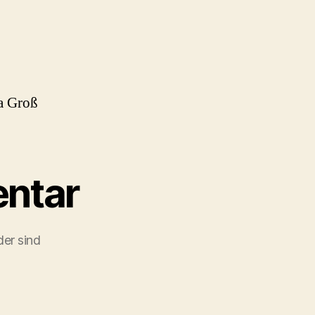
a Groß
ntar
der sind