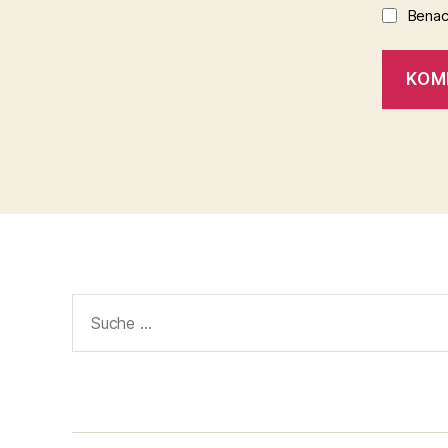
Benach
Suche
nach: