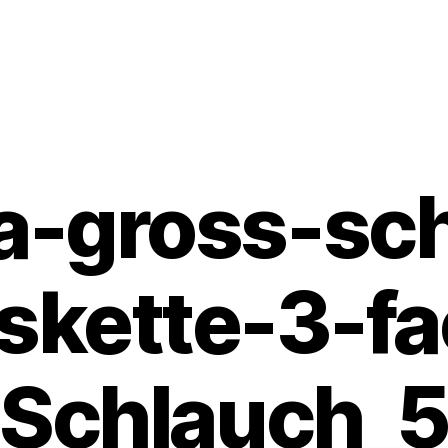
a-gross-s
skette-3-f
Schlauch_