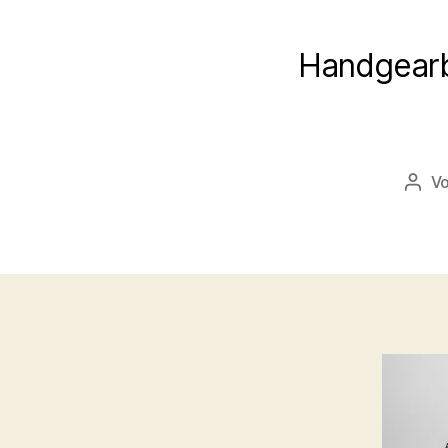
Handgearb
V
Beit