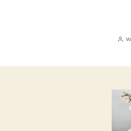
V
Beit