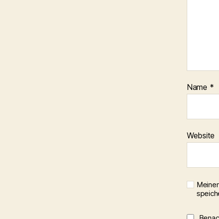
Name
*
Website
Meinen
speich
Benach