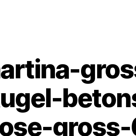
artina-gros
ugel-beton
rose-gross-