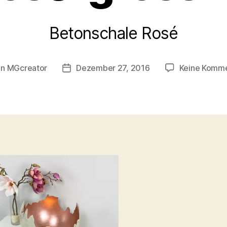
Betonschale Rosé
on
MGcreator
Dezember 27, 2016
Keine Komm
ragsautor
Beitragsdatum