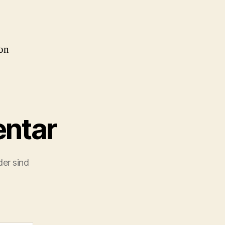
on
ntar
der sind