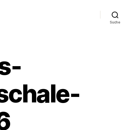
Suche
s-
schale-
6