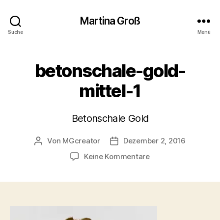
Martina Groß
Suche
Menü
betonschale-gold-
mittel-1
Betonschale Gold
Von
MGcreator
Dezember 2, 2016
Beitragsautor
Beitragsdatum
zu
Keine Kommentare
betonschale-
gold-
mittel-
1