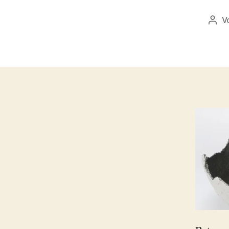
V
Beit