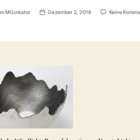
on
MGcreator
Dezember 2, 2016
Keine Komme
ragsautor
Beitragsdatum