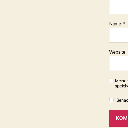
Name
*
Website
Meinen
speich
Benach