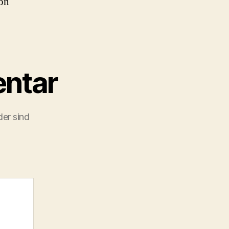
on
ntar
der sind