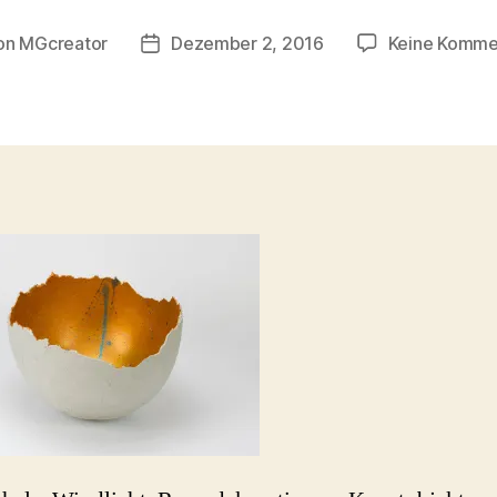
on
MGcreator
Dezember 2, 2016
Keine Komme
ragsautor
Beitragsdatum