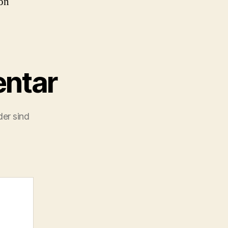
on
ntar
der sind