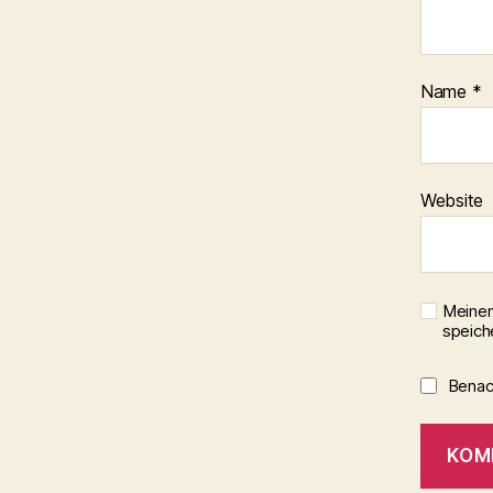
Name
*
Website
Meinen
speich
Benach