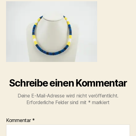
ketten-
ohrringe-
halskette-
19
Schreibe einen Kommentar
Deine E-Mail-Adresse wird nicht veröffentlicht.
Erforderliche Felder sind mit
*
markiert
Kommentar
*