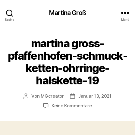
Martina Groß
Suche
Menü
martina gross-
pfaffenhofen-schmuck-
ketten-ohrringe-
halskette-19
Von
MGcreator
Januar 13, 2021
Beitragsautor
Beitragsdatum
zu
Keine Kommentare
martina
gross-
pfaffenhofen-
schmuck-