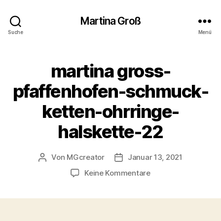
Martina Groß
Suche
Menü
martina gross-
pfaffenhofen-schmuck-
ketten-ohrringe-
halskette-22
Von
MGcreator
Januar 13, 2021
Beitragsautor
Beitragsdatum
zu
Keine Kommentare
martina
gross-
pfaffenhofen-
schmuck-