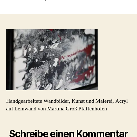
martina-
gross-
schmuck-
acryl-
bilder-
kunst-
pfaffenhofen_black-
and-
white-
6
Handgearbeitete Wandbilder, Kunst und Malerei, Acryl
auf Leinwand von Martina Groß Pfaffenhofen
Schreibe einen Kommentar