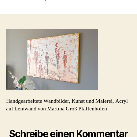
martina-
gross-
schmuck-
acryl-
bilder-
kunst-
pfaffenhofen_red-
figures-
2
Handgearbeitete Wandbilder, Kunst und Malerei, Acryl
auf Leinwand von Martina Groß Pfaffenhofen
Schreibe einen Kommentar