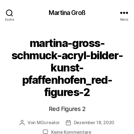
Martina Groß
Suche
Menü
martina-gross-
schmuck-acryl-bilder-
kunst-
pfaffenhofen_red-
figures-2
Red Figures 2
Von
MGcreator
Dezember 18, 2020
Beitragsautor
Beitragsdatum
zu
Keine Kommentare