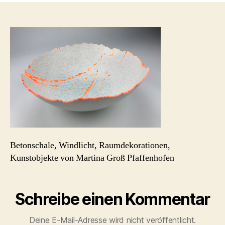
betonkugel-
mg-
Gipsschale-
neon-
orange-
5
Betonschale, Windlicht, Raumdekorationen,
Kunstobjekte von Martina Groß Pfaffenhofen
Schreibe einen Kommentar
Deine E-Mail-Adresse wird nicht veröffentlicht.