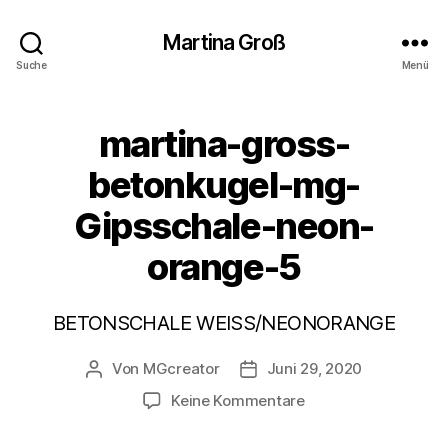
Martina Groß
Suche
Menü
martina-gross-
betonkugel-mg-
Gipsschale-neon-
orange-5
BETONSCHALE WEISS/NEONORANGE
Von
MGcreator
Juni 29, 2020
Beitragsautor
Beitragsdatum
zu
Keine Kommentare
martina-
gross-