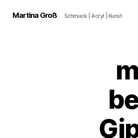
Martina Groß
Schmuck | Acryl | Kunst
m
be
Gi