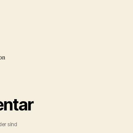
on
ntar
der sind