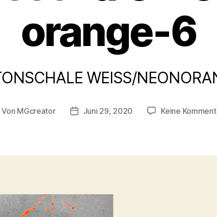
orange-6
TONSCHALE WEISS/NEONORA
Von
MGcreator
Juni 29, 2020
Keine Komment
itragsautor
Beitragsdatum