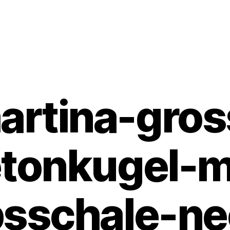
artina-gros
tonkugel-
psschale-ne