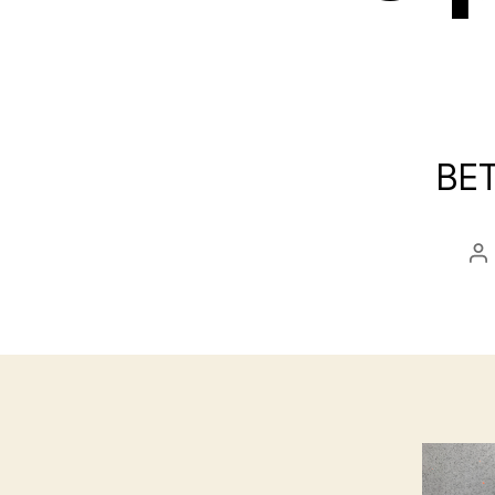
BE
Be