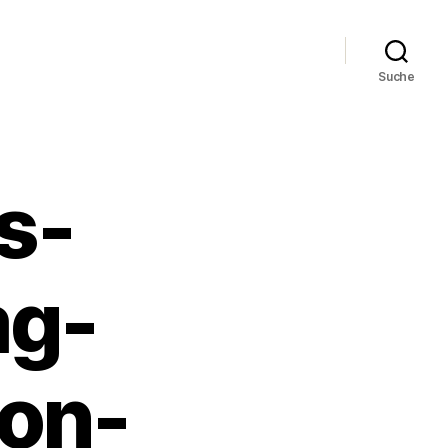
Suche
s-
mg-
on-