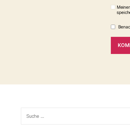
Meinen
speich
Benach
Suche
nach: