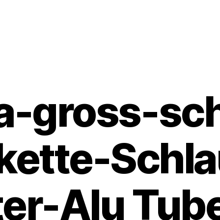
a-gross-s
kette-Schl
ter-Alu Tub