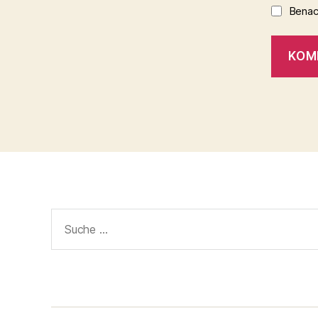
Benach
Suche
nach: