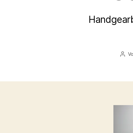
Handgearb
V
Beit