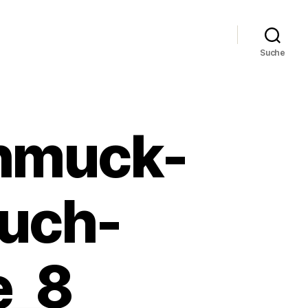
Suche
chmuck-
auch-
e_8