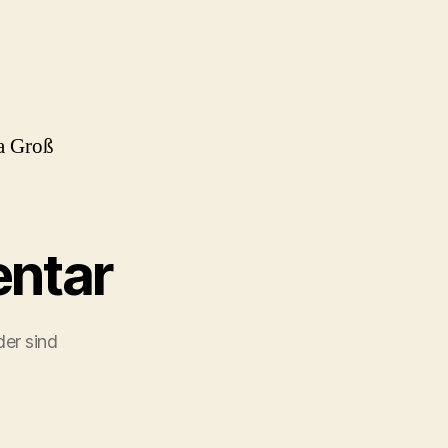
a Groß
ntar
der sind