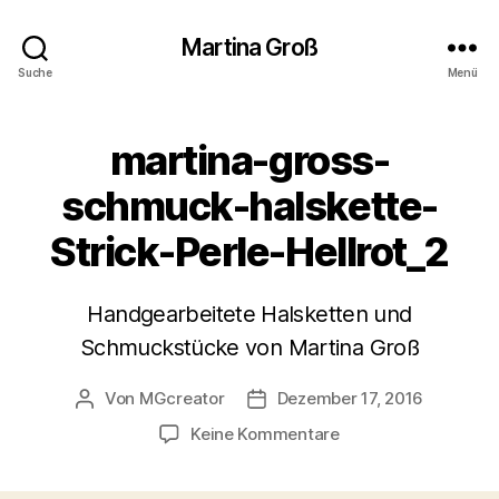
Martina Groß
Suche
Menü
martina-gross-
schmuck-halskette-
Strick-Perle-Hellrot_2
Handgearbeitete Halsketten und
Schmuckstücke von Martina Groß
Von
MGcreator
Dezember 17, 2016
Beitragsautor
Beitragsdatum
zu
Keine Kommentare
martina-
gross-